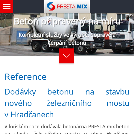
Beton připravený na míru
Kompletní služby ve výrobě, dopravě a
čerpání betonu
Reference
Dodávky betonu na stavbu
nového železničního mostu
v Hradčanech
V loňském roce dodávala betonárna PRESTA-mix beton
na stavbu železničního mostu u obce Hradčany.