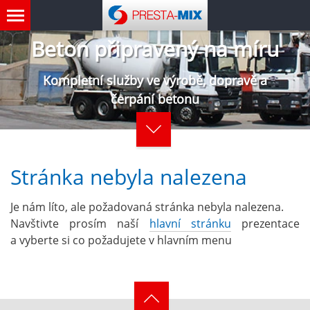
Beton připravený na míru
Kompletní služby ve výrobě, dopravě a
čerpání betonu
Stránka nebyla nalezena
Je nám líto, ale požadovaná stránka nebyla nalezena.
Navštivte prosím naší
hlavní stránku
prezentace
a vyberte si co požadujete v hlavním menu