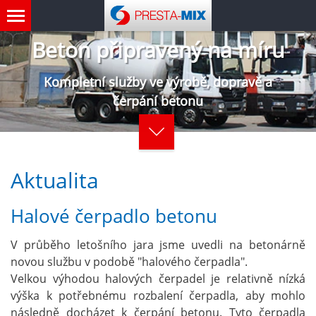
Beton připravený na míru
Kompletní služby ve výrobě, dopravě a
čerpání betonu
Aktualita
Halové čerpadlo betonu
V průběho letošního jara jsme uvedli na betonárně
novou službu v podobě "halového čerpadla".
Velkou výhodou halových čerpadel je relativně nízká
výška k potřebnému rozbalení čerpadla, aby mohlo
následně docházet k čerpání betonu. Tyto čerpadla